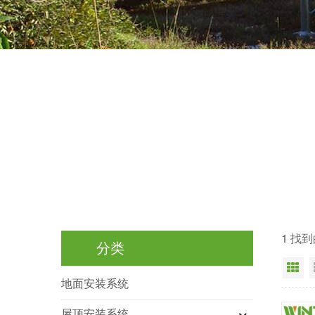
1 找
分类
网
地面安装系统