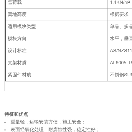
雪荷载
1.4KN/m²
离地高度
根据要求
适用模块类型
单晶、多
模块方向
水平，垂
设计标准
AS/NZS11
支架材质
AL6005-
紧固件材质
不锈钢SUS
特征和优点
重量轻，运输安装方便，施工安全；
表面经氧化处理，耐腐蚀性强，稳定性好；