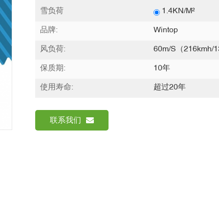
雪负荷
1.4KN/m²
品牌:
Wintop
风负荷:
60m/s（216kmh/1
保质期:
10年
使用寿命:
超过20年
联系我们