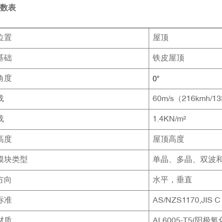
数表
位置
屋顶
基础
铁皮屋顶
0°
角度
载
60m/s（216kmh/13
载
1.4KN/m²
高度
屋顶高度
模块类型
单晶、多晶、双波
方向
水平，垂直
标准
AS/NZS1170,JIS C
材质
AL6005-T5(阳极氧