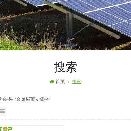
搜索
首页
搜索
到的结果 "金属屋顶立缝夹"
格视图
列表显示