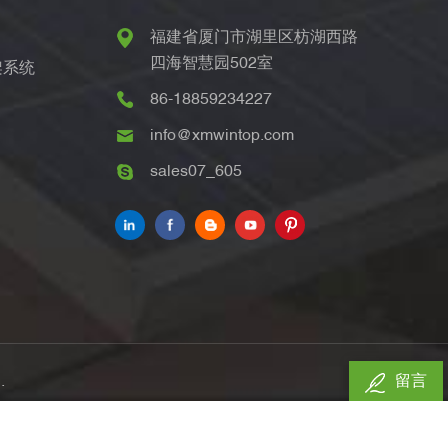
福建省厦门市湖里区枋湖西路
四海智慧园502室
架系统
86-18859234227
info@xmwintop.com
sales07_605
.
留言