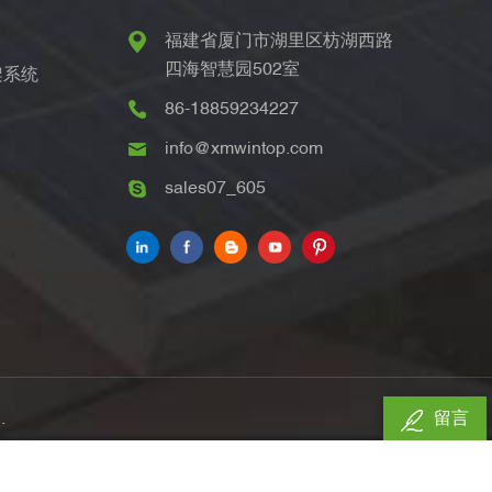
福建省厦门市湖里区枋湖西路
四海智慧园502室
架系统
86-18859234227
info@xmwintop.com
sales07_605
.
留言