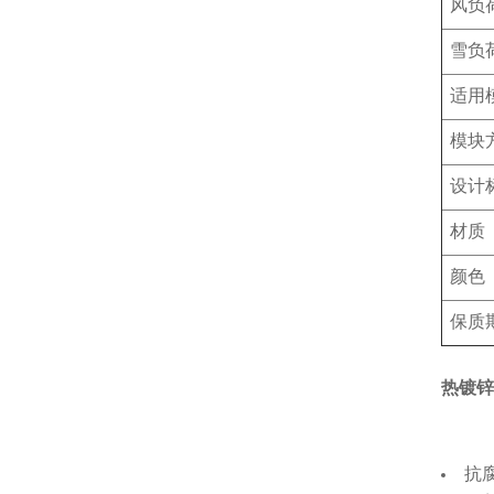
风负
雪负
适用
模块
设计
材质
颜色
保质
热镀锌
抗