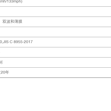
kmh/133mph)
、双波和薄膜
,JIS C 8955-2017
5
制
过20年