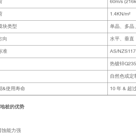
荷
60m/s (216
荷
1.4KN/m²
模块类型
单晶、多晶
方向
水平、垂直
标准
AS/NZS1170
热镀锌Q23
自然色或定
期&使用寿命
10 年 & 超
地桩的优势
腐蚀能力强