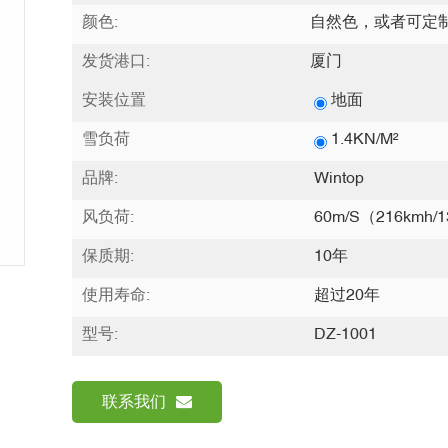
颜色:
自然色，或者可定
发货港口:
厦门
安装位置
地面
雪负荷
1.4KN/m²
品牌:
Wintop
风负荷:
60m/s（216kmh/1
保质期:
10年
使用寿命:
超过20年
型号:
DZ-1001
联系我们