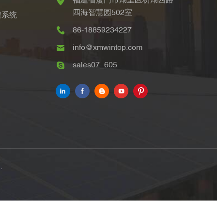
福建省厦门市湖里区枋湖西路
四海智慧园502室
架系统
86-18859234227
info@xmwintop.com
sales07_605
.