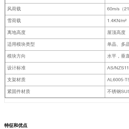
风荷载
60m/s（21
雪荷载
1.4KN/m²
离地高度
屋顶高度
适用模块类型
单晶、多
模块方向
水平，垂
设计标准
AS/NZS117
支架材质
AL6005-
紧固件材质
不锈钢SUS
特征和优点