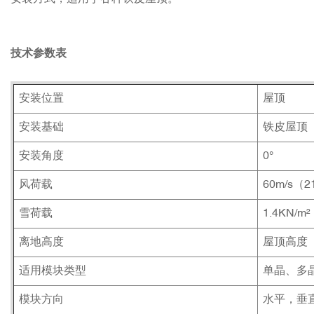
技术参数表
安装位置
屋顶
安装基础
铁皮屋顶
安装角度
0°
风荷载
60m/s（2
雪荷载
1.4KN/m²
离地高度
屋顶高度
适用模块类型
单晶、多
模块方向
水平，垂