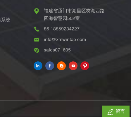
福建省厦门市湖里区枋湖西路
四海智慧园502室
架系统
86-18859234227
info@xmwintop.com
sales07_605
.
留言