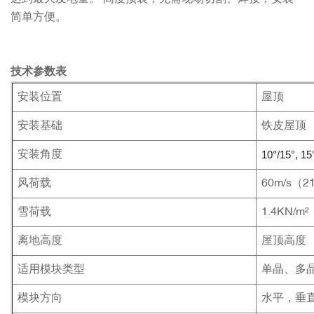
简单方便。
技术参数表
安装位置
屋顶
安装基础
铁皮屋顶
10°/15°, 15
安装角度
风荷载
60m/s（21
雪荷载
1.4KN/m²
离地高度
屋顶高度
适用模块类型
单晶、多
模块方向
水平，垂