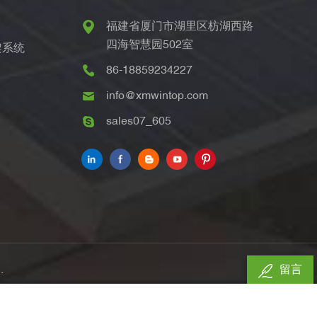
福建省厦门市湖里区枋湖西路
四海智慧园502室
架系统
86-18859234227
info@xmwintop.com
sales07_605
.
留言