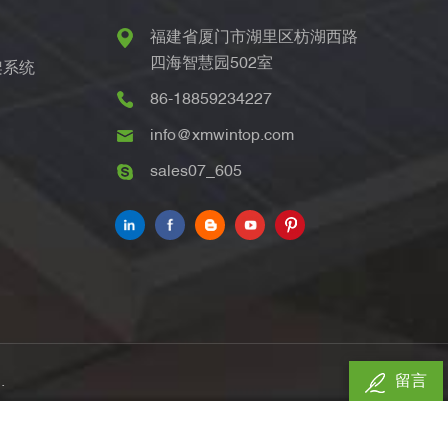
福建省厦门市湖里区枋湖西路
四海智慧园502室
架系统
86-18859234227
info@xmwintop.com
sales07_605
.
留言